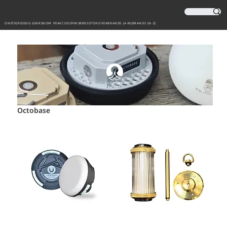
ONETIGRIS
DOG GEAR
SNOW PEAK
COODY
WUBEN
SOTO
KOVEA
BRANDS (A-M)
BRANDS (N-Z)
Octobase