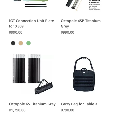
IGT Connection Unit Plate
Octopole 4SP Titanium
for XE09
Grey
ราคา
ราคา
฿990.00
฿990.00
Octopole 6S Titanium Grey
Carry Bag for Table XE
ราคา
ราคา
฿1,790.00
฿790.00