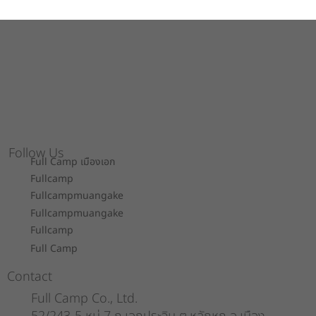
Follow Us
Full Camp เมืองเอก
Fullcamp
Fullcampmuangake
Fullcampmuangake
Fullcamp
Full Camp
Contact
Full Camp Co., Ltd.