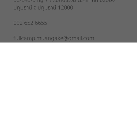
52/243-5 หมู่ 7 ถ.เอกประจิม ต.หลักหก อ.เมือง
ปทุมธานี จ.ปทุมธานี 12000
092 652 6655
fullcamp.muangake@gmail.com
About Us
Full Camp จำหน่ายสินค้า และอุปกรณ์แคมป์ปิ้งชั้นนำจากทั่วโลก ทาง
เรามีความยินดีเป็นอย่างยิ่งที่จะได้พบปะ แลกเปลี่ยนประสบการณ์ กับผู้หลงไหล
และชื่นชอบการท่องเที่ยว การใช้ชีวิตกลางแจ้ง มาร่วมพูดคุยกับพวกเรา