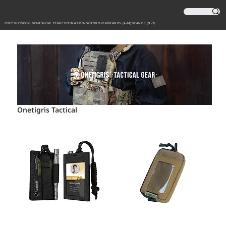
ONETIGRIS
DOG GEAR
SNOW PEAK
COODY
WUBEN
SOTO
KOVEA
BRANDS (A-M)
BRANDS (N-Z)
Onetigris Tactical