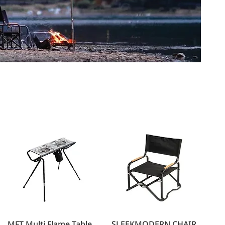
MFT Multi Flame Table
SLEEKMODERN CHAIR