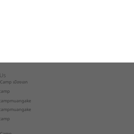
 Us
 Camp เมืองเอก
lcamp
lcampmuangake
lcampmuangake
lcamp
l Camp