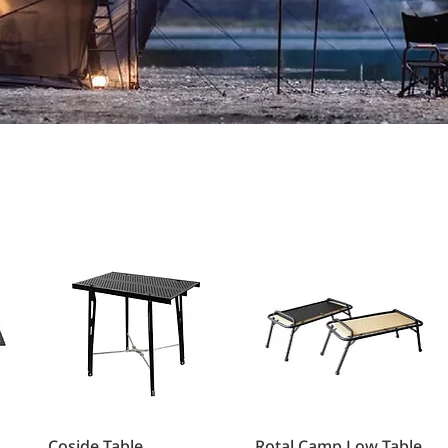
Coside Table
Rotal Camp Low Table