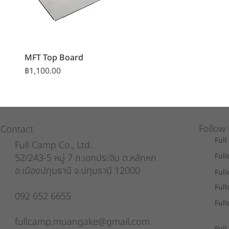
MFT Top Board
ราคา
฿1,100.00
Follow
Contact
Full
Full Camp Co., Ltd.
Ful
52/243-5 หมู่ 7 ถ.เอกประจิม ต.หลักหก
อ.เมืองปทุมธานี จ.ปทุมธานี 12000
Ful
Ful
092 652 6655
Ful
fullcamp.muangake@gmail.com
Ful