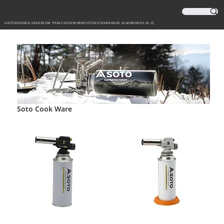
ONETIGRIS
DOG GEAR
SNOW PEAK
COODY
WUBEN
SOTO
KOVEA
BRANDS (A-M)
BRANDS (N-Z)
Soto Cook Ware