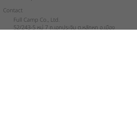
Contact
Full Camp Co., Ltd.
52/243-5 หมู่ 7 ถ.เอกประจิม ต.หลักหก อ.เมือง
ปทุมธานี จ.ปทุมธานี 12000
092 652 6655
fullcamp.muangake@gmail.com
About Us
Full Camp จำหน่ายสินค้า และอุปกรณ์แคมป์ปิ้งชั้นนำจากทั่วโลก ทาง
เรามีความยินดีเป็นอย่างยิ่งที่จะได้พบปะ แลกเปลี่ยนประสบการณ์ กับผู้หลงไหล
และชื่นชอบการท่องเที่ยว การใช้ชีวิตกลางแจ้ง มาร่วมพูดคุยกับพวกเรา