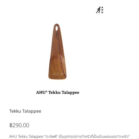
Tekku Talappee
฿290.00
ราคา
AHU Tekku Talappee
“
ตะลัพพี
”
เป็นอุปกรณ์การทำครัวที่เป็นส่วนผสมของ
“
ตะหลิว
”