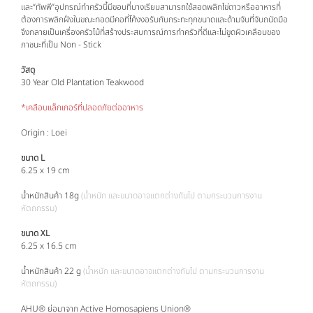
และ
“
ทัพพี
”
อุปกรณ์ทำครัวนี้มีขอบที่บางเรียบสามารถใช้สอดพลิกไข่ดาวหรืออาหารที่
ต้องการพลิกฝั่งในขณะทอดมีคอที่โค้งงอรับกับกระทะทุกขนาดและด้ามจับที่จับถนัดมือ
จึงกลายเป็นเครื่องครัวไม้ที่สร้างประสบการณ์การทำครัวที่ดีและไม่ขูดผิวเคลือบของ
ภาชนะที่เป็น
Non - Stick
วัสดุ
30 Year Old Plantation Teakwood
*เคลือบแล็กเกอร์ที่ปลอดภัยต่ออาหาร
Origin : Loei
ขนาด L
6.25 x 19 cm
น้ำหนักสินค้า 18g
(น้ำหนัก และขนาดอาจแตกต่างกันไป ตามกระบวนการงาน
หัตถกรรม)
ขนาด XL
6.25 x 16.5 cm
น้ำหนักสินค้า 22 g
(น้ำหนัก และขนาดอาจแตกต่างกันไป ตามกระบวนการงาน
หัตถกรรม)
AHU® ย่อมาจาก Active Homosapiens Union®