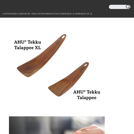
ONETIGRIS
DOG GEAR
SNOW PEAK
COODY
WUBEN
SOTO
KOVEA
BRANDS (A-M)
BRANDS (N-Z)