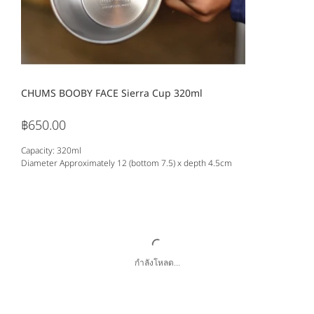
CHUMS BOOBY FACE Sierra Cup 320ml
฿650.00
ราคา
Capacity: 320ml
Diameter Approximately 12 (bottom 7.5) x depth 4.5cm
กำลังโหลด...