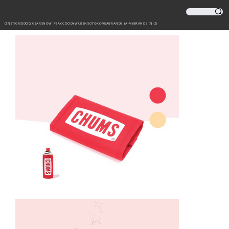
ONETIGRIS
DOG GEAR
SNOW PEAK
COODY
WUBEN
SOTO
KOVEA
BRANDS (A-M)
BRANDS (N-Z)