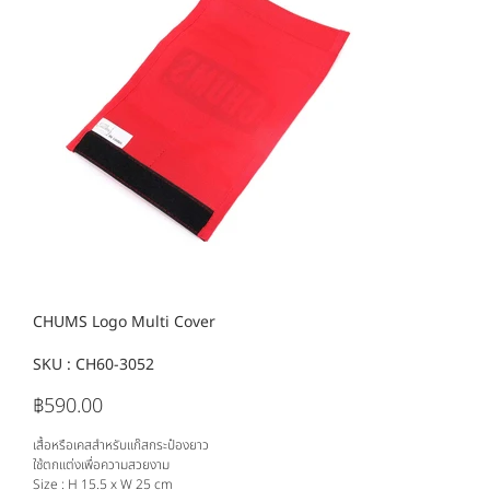
CHUMS Logo Multi Cover
SKU :
SKU
CH60-3052
CH60-
3052
฿590.00
ราคา
เสื้อหรือเคสสำหรับแก๊สกระป๋องยาว
ใช้ตกแต่งเพื่อความสวยงาม
Size : H 15.5 x W 25 cm