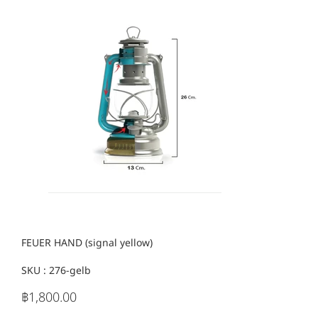
FEUER HAND (signal yellow)
SKU :
SKU
276-gelb
276-
gelb
฿1,800.00
ราคา