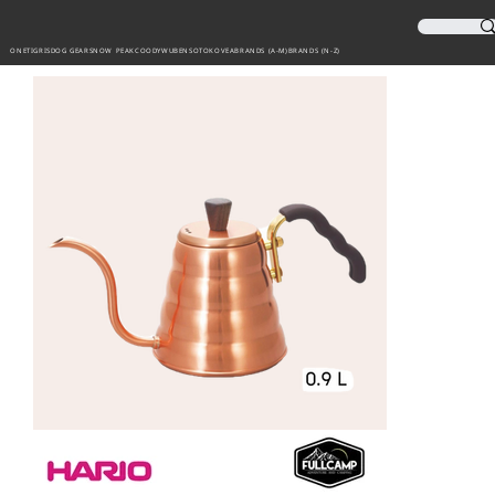
ONETIGRIS
DOG GEAR
SNOW PEAK
COODY
WUBEN
SOTO
KOVEA
BRANDS (A-M)
BRANDS (N-Z)