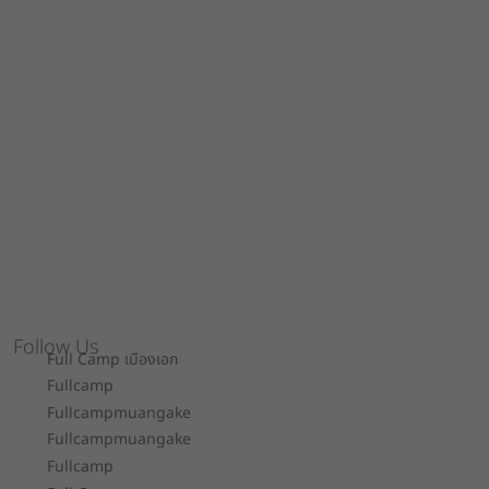
Follow Us
Full Camp เมืองเอก
Fullcamp
Fullcampmuangake
Fullcampmuangake
Fullcamp