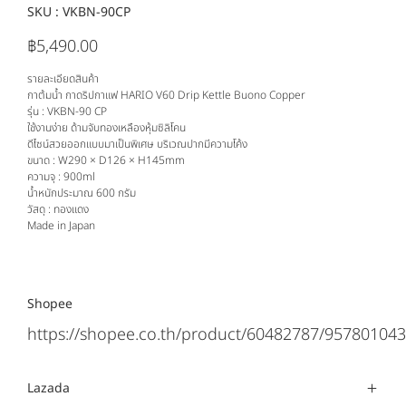
SKU :
SKU
VKBN-90CP
VKBN-
90CP
฿5,490.00
ราคา
รายละเอียดสินค้า
กาต้มน้ำ กาดริปกาแฟ HARIO V60 Drip Kettle Buono Copper
รุ่น : VKBN-90 CP
ใช้งานง่าย ด้ามจับทองเหลืองหุ้มซิลิโคน
ดีไซน์สวยออกแบบมาเป็นพิเศษ บริเวณปากมีความโค้ง
ขนาด : W290 × D126 × H145mm
ความจุ : 900ml
น้ำหนักประมาณ 600 กรัม
วัสดุ : ทองแดง
Made in Japan
Shopee
https://shopee.co.th/product/60482787/957801043
Lazada