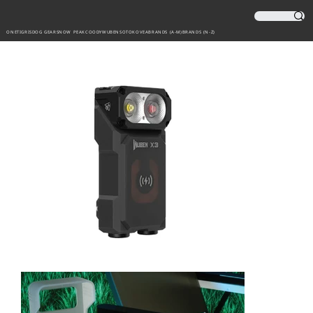
ONETIGRIS
DOG GEAR
SNOW PEAK
COODY
WUBEN
SOTO
KOVEA
BRANDS (A-M)
BRANDS (N-Z)