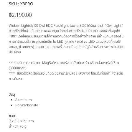
SKU :
SKU
X3PRO
X3PRO
฿2,190.00
ราคา
Wuben Lightok X3 Owl EDC Flashlight ไฟฉาย EDC ได้รับฉายาว่า "Owl Light"
ด้วยดีไซน์ที่คล้ายกับดวงตาของนกฮูก โดดเด่นด้วยดีไซน์แบบไดนามิกของหัวที่หมุนได้
180° ช่วยให้คุณปรับมุมตามได้ตามความต้องการได้อย่างง่ายดาย มีน้ำหนักเบา รองรับ
การชาร์จแบบไร้สาย ฐานแม่เหล็ก ไฟ LED คู่ (แดง / ขาว) จอ LED แสดงโหมดที่คุณใช้
งานอยู่ (Lumens) และสถานะแบตเตอรี่ เหมาะเป็นอุปกรณ์คู่ใจสำหรับการพกพาในชีวิต
ประจำวัน
** รองรับการชาร์จแบบ MagSafe และชาร์จโดยใช้แท่นชาร์จ หรือกล่องชาร์จที่ให้มา
(3000mAh)
*** สีขาวใช้วัสดุเรืองแสงในที่มืด ซึ่งสามารถปล่อยแสงจางๆ ได้แม้ในที่มืดทําให้ง่ายต่อ
การค้นหา
วัสดุ
Aluminum
Polycarbonate
ขนาด
7 x 3.5 x 2.1 cm
น้ำหนัก 70 g