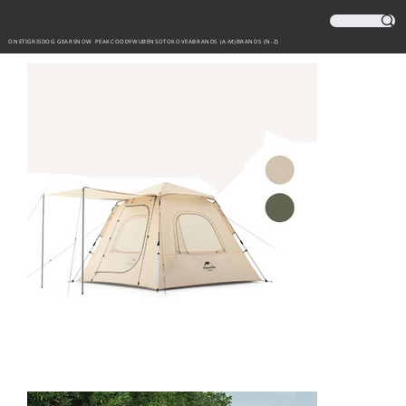
ONETIGRIS
DOG GEAR
SNOW PEAK
COODY
WUBEN
SOTO
KOVEA
BRANDS (A-M)
BRANDS (N-Z)