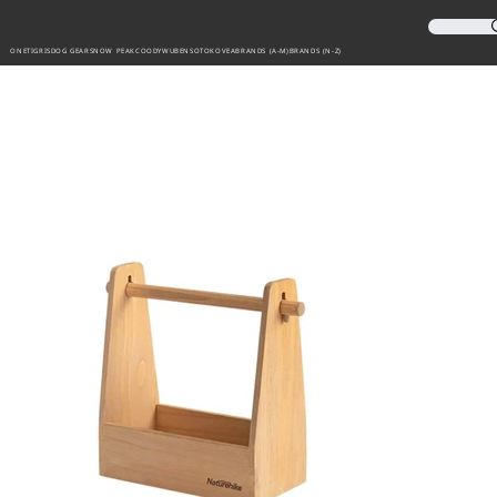
ONETIGRIS
DOG GEAR
SNOW PEAK
COODY
WUBEN
SOTO
KOVEA
BRANDS (A-M)
BRANDS (N-Z)