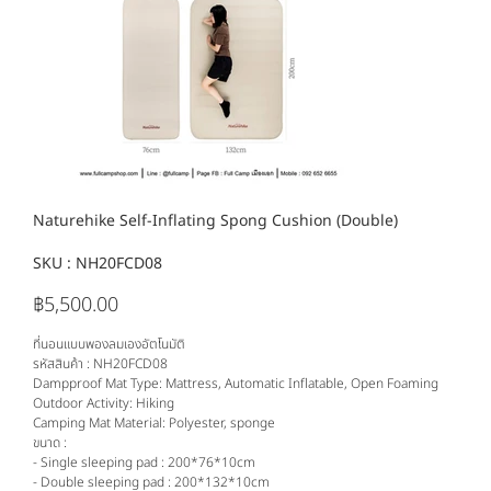
Naturehike Self-Inflating Spong Cushion (Double)
SKU :
SKU
NH20FCD08
NH20FCD08
฿5,500.00
ราคา
ที่นอนแบบพองลมเองอัตโนมัติ
รหัสสินค้า : NH20FCD08
Dampproof Mat Type: Mattress, Automatic Inflatable, Open Foaming
Outdoor Activity: Hiking
Camping Mat Material: Polyester, sponge
ขนาด :
- Single sleeping pad : 200*76*10cm
- Double sleeping pad : 200*132*10cm