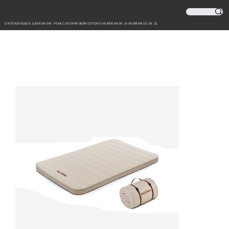
ONETIGRIS
DOG GEAR
SNOW PEAK
COODY
WUBEN
SOTO
KOVEA
BRANDS (A-M)
BRANDS (N-Z)