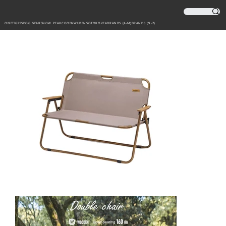
ONETIGRIS
DOG GEAR
SNOW PEAK
COODY
WUBEN
SOTO
KOVEA
BRANDS (A-M)
BRANDS (N-Z)