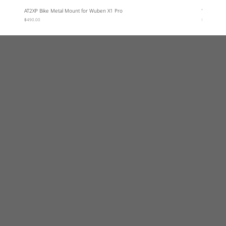
AT2XP Bike Metal Mount for Wuben X1 Pro
Wuben Car
ราคา
ราคา
฿490.00
฿95.00