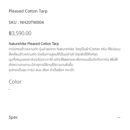
Pleased Cotton Tarp
SKU :
SKU
NH20TM004
NH20TM004
฿3,590.00
ราคา
Naturehike Pleased Cotton Tarp
ทาร์ปทรงข้าวหลามตัด รุ่นล่าสุดจาก Naturehike วัสดุเป็นผ้าCotton ครับ ดีไซน์แบบ
สี่เหลี่ยมข้าวหลามตัด ช่วยในการลู่ลมได้เป็นอย่างดี มีจุดยึดได้ถึง4จุด
มุมทั้ง4มุมของทาร์ปจะไม่เจาะตาไก่ แต่จะใช้เพลทและเชือกแบนเย็บติดกับทาร์ป เพื่อให้
เกิดความทนทาน มีอายุการใช้งานได้ยาวนานยิ่งขึ้น
อุปกรณ์ในชุด ทาร์ป สมอ เชือก ตัวรั้งเชือก กระเป๋า
Color
Spec