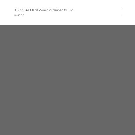
AT2XP Bike Metal Mount for Wuben X1 Pro
Wuben Car
ราคา
ราคา
฿490.00
฿95.00