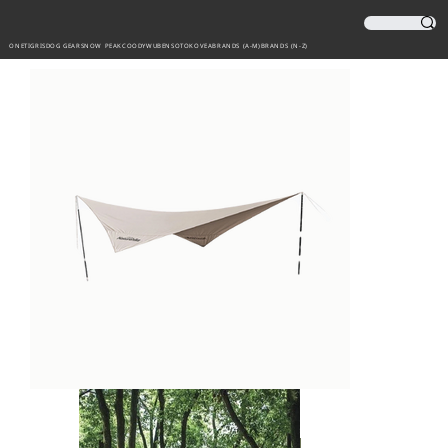
ONETIGRIS
DOG GEAR
SNOW PEAK
COODY
WUBEN
SOTO
KOVEA
BRANDS (A-M)
BRANDS (N-Z)