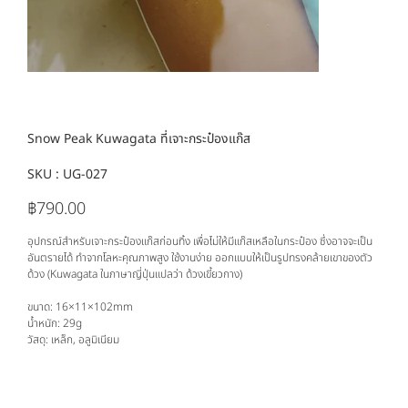
Snow Peak Kuwagata ที่เจาะกระป๋องแก๊ส
SKU :
SKU
UG-027
UG-
027
฿790.00
ราคา
อุปกรณ์สำหรับเจาะกระป๋องแก๊สก่อนทิ้ง เพื่อไม่ให้มีแก๊สเหลือในกระป๋อง ซึ่งอาจจะเป็น
อันตรายได้ ทำจากโลหะคุณภาพสูง ใช้งานง่าย ออกแบบให้เป็นรูปทรงคล้ายเขาของตัว
ด้วง (Kuwagata ในภาษาญี่ปุ่นแปลว่า ด้วงเขี้ยวกาง)
ขนาด: 16×11×102mm
น้ำหนัก: 29g
วัสดุ: เหล็ก, อลูมิเนียม