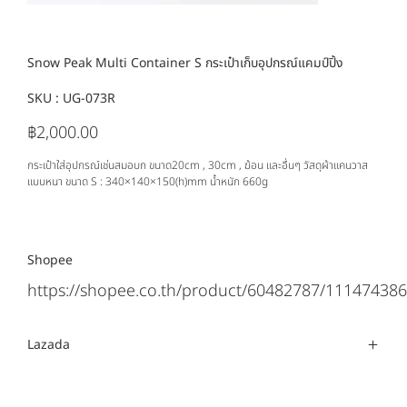
Snow Peak Multi Container S กระเป๋าเก็บอุปกรณ์แคมป์ปิ้ง
SKU :
SKU
UG-073R
UG-
073R
฿2,000.00
ราคา
กระเป๋าใส่อุปกรณ์เช่นสมอบก ขนาด20cm , 30cm , ฆ้อน และอื่นๆ วัสดุผ้าแคนวาส
แบบหนา ขนาด S : 340×140×150(h)mm น้ำหนัก 660g
Shopee
https://shopee.co.th/product/60482787/111474386
Lazada