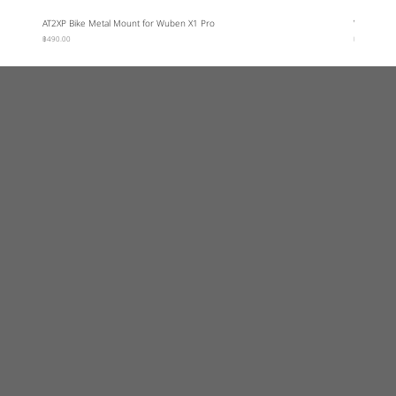
AT2XP Bike Metal Mount for Wuben X1 Pro
Wuben Car
ราคา
ราคา
฿490.00
฿95.00