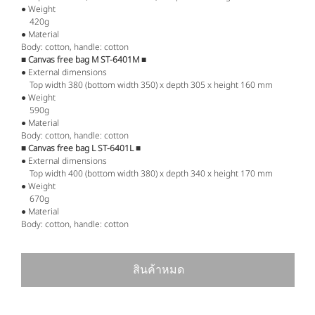
● Weight
420g
● Material
Body: cotton, handle: cotton
■ Canvas free bag M ST-6401M ■
● External dimensions
Top width 380 (bottom width 350) x depth 305 x height 160 mm
● Weight
590g
● Material
Body: cotton, handle: cotton
■ Canvas free bag L ST-6401L ■
● External dimensions
Top width 400 (bottom width 380) x depth 340 x height 170 mm
● Weight
670g
● Material
Body: cotton, handle: cotton
สินค้าหมด