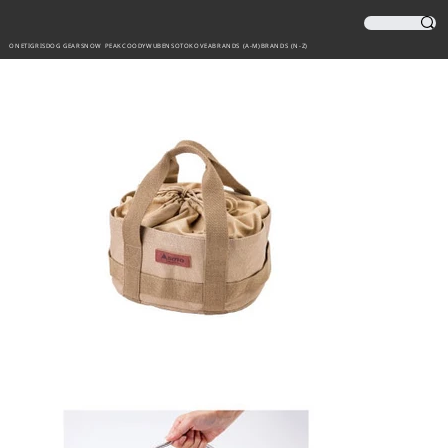
ONETIGRIS
DOG GEAR
SNOW PEAK
COODY
WUBEN
SOTO
KOVEA
BRANDS (A-M)
BRANDS (N-Z)