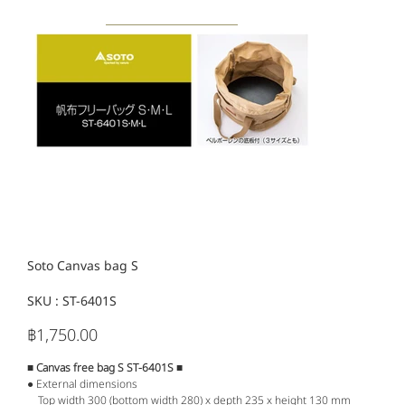
Soto Canvas bag S
SKU :
SKU
ST-6401S
ST-
6401S
฿1,750.00
ราคา
■ Canvas free bag S ST-6401S ■
● External dimensions
Top width 300 (bottom width 280) x depth 235 x height 130 mm