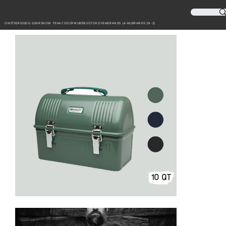
ONETIGRIS
DOG GEAR
SNOW PEAK
COODY
WUBEN
SOTO
KOVEA
BRANDS (A-M)
BRANDS (N-Z)