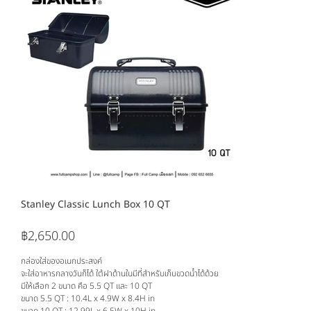
Stanley Classic Lunch Box 10 QT
฿2,650.00
ราคา
กล่องใส่ของอเนกประสงค์
จะใส่อาหารกลางวันก็ได้ ใต้ฝาด้านในมีที่สำหรับเก็บขวดน้ำได้ด้วย
มีให้เลือก 2 ขนาด คือ 5.5 QT และ 10 QT
ขนาด 5.5 QT : 10.4L x 4.9W x 8.4H in
ขนาด 10 QT : 12.99L x 6.5W x 10H in