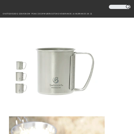
ONETIGRIS
DOG GEAR
SNOW PEAK
COODY
WUBEN
SOTO
KOVEA
BRANDS (A-M)
BRANDS (N-Z)