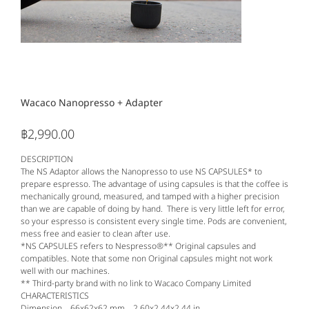
Wacaco Nanopresso + Adapter
฿2,990.00
ราคา
DESCRIPTION
The NS Adaptor allows the Nanopresso to use NS CAPSULES* to
prepare espresso. The advantage of using capsules is that the coffee is
mechanically ground, measured, and tamped with a higher precision
than we are capable of doing by hand. There is very little left for error,
so your espresso is consistent every single time. Pods are convenient,
mess free and easier to clean after use.
*NS CAPSULES refers to Nespresso®** Original capsules and
compatibles. Note that some non Original capsules might not work
well with our machines.
** Third-party brand with no link to Wacaco Company Limited
CHARACTERISTICS
Dimension 66x62x62 mm 2.60x2.44x2.44 in