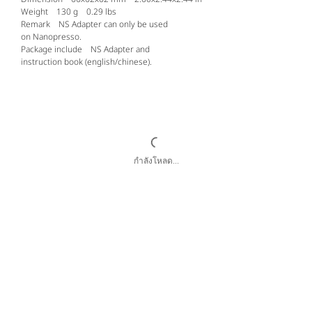
Weight 130 g 0.29 lbs
Remark NS Adapter can only be used
on Nanopresso.
Package include NS Adapter and
instruction book (english/chinese).
กำลังโหลด...