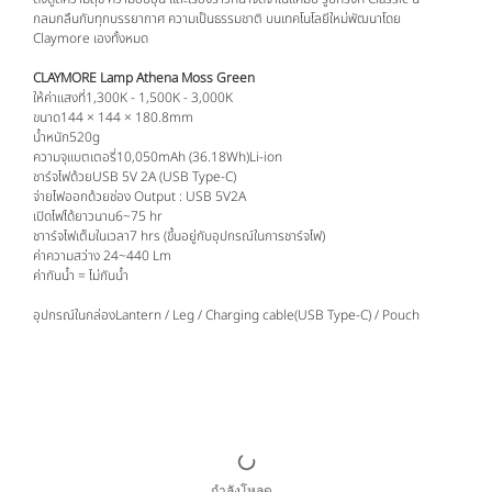
กลมกลืนกับทุกบรรยากาศ ความเป็นธรรมชาติ บนเทคโนโลยีใหม่พัฒนาโดย
Claymore เองทั้งหมด
CLAYMORE Lamp Athena Moss Green
ให้ค่าแสงที่1,300K - 1,500K - 3,000K
ขนาด144 × 144 × 180.8mm
น้ำหนัก520g
ความจุแบตเตอรี่10,050mAh (36.18Wh)Li-ion
ชาร์จไฟด้วยUSB 5V 2A (USB Type-C)
จ่ายไฟออกด้วยช่อง Output : USB 5V2A
เปิดไฟได้ยาวนาน6~75 hr
ชาาร์จไฟเต็มในเวลา7 hrs (ขึ้นอยู่กับอุปกรณ์ในการชาร์จไฟ)
ค่าความสว่าง 24~440 Lm
ค่ากันน้ำ = ไม่กันน้ำ
อุปกรณ์ในกล่องLantern / Leg / Charging cable(USB Type-C) / Pouch
กำลังโหลด...