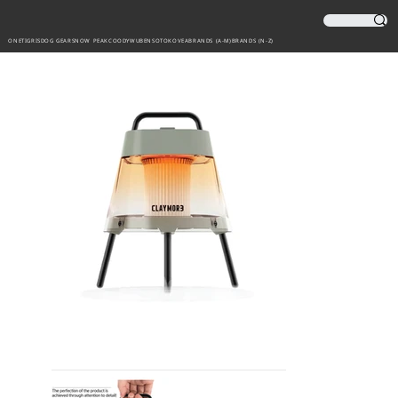
ONETIGRIS
DOG GEAR
SNOW PEAK
COODY
WUBEN
SOTO
KOVEA
BRANDS (A-M)
BRANDS (N-Z)