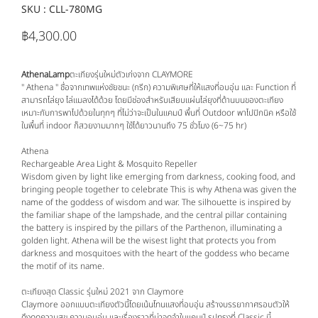
SKU :
SKU
CLL-780MG
CLL-
780MG
฿4,300.00
ราคา
AthenaLamp
ตะเกียงรุ่นใหม่ตัวเก่งจาก CLAYMORE
" Athena " ชื่อจากเทพแห่งชัยชนะ (กรีก) ความพิเศษที่ให้แสงที่อบอุ่น และ Function ที่
สามารถไล่ยุง ไล่แมลงได้ด้วย โดยมีช่องสำหรับเสียบแผ่นไล่ยุงที่ด้านบนของตะเกียง
เหมาะกับการพาไปด้วยในทุกๆ ที่ไม่ว่าจะเป็นในแคมป์ พื้นที่ Outdoor พาไปปิกนิค หรือใช้
ในพื้นที่ indoor ก็สวยงามมากๆ ใช้ได้ยาวนานถึง 75 ชั่วโมง (6~75 hr)
Athena
Rechargeable Area Light & Mosquito Repeller
Wisdom given by light like emerging from darkness, cooking food, and
bringing people together to celebrate This is why Athena was given the
name of the goddess of wisdom and war. The silhouette is inspired by
the familiar shape of the lampshade, and the central pillar containing
the battery is inspired by the pillars of the Parthenon, illuminating a
golden light. Athena will be the wisest light that protects you from
darkness and mosquitoes with the heart of the goddess who became
the motif of its name.
ตะเกียงสุด Classic รุ่นใหม่ 2021 จาก Claymore
Claymore ออกแบบตะเกียงตัวนี้โดยเน้นโทนแสงที่อบอุ่น สร้างบรรยากาศรอบตัวให้
ดึงดูดความสุข ความอบอุ่น และเรื่องราวที่น่าจดจำในแคมป์ รูปทรงที่ Classic นี้