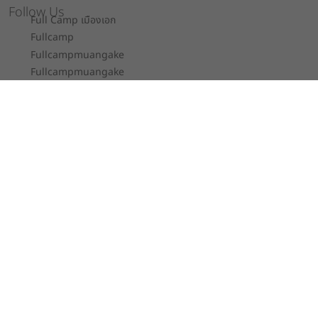
Follow Us
Full Camp เมืองเอก
Fullcamp
Fullcampmuangake
Fullcampmuangake
Fullcamp
Full Camp
Contact
Full Camp Co., Ltd.
52/243-5 หมู่ 7 ถ.เอกประจิม ต.หลักหก อ.เมือง
ปทุมธานี จ.ปทุมธานี 12000
092 652 6655
fullcamp.muangake@gmail.com
About Us