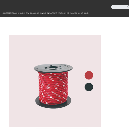
ONETIGRIS
DOG GEAR
SNOW PEAK
COODY
WUBEN
SOTO
KOVEA
BRANDS (A-M)
BRANDS (N-Z)