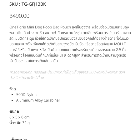
SKU :
SKU
TG-GFJ13BK
TG-
GFJ13BK
฿490.00
ราคา
OneTigris Mini Dog Poop Bag Pouch ถุงเก็บอุจจาระพร้อมช่องเปิดแบบหยิบถุง
พลาสติกได้อย่างรวดเร็ว ขนาดเท่ากับกระดาษทิชชู่ขนาดเล็ก พร้อมคาราบิเนอร์ และสาย
รัดแบบติดกระดุม ช่วยให้ติดเข้ากับอุปกรณ์ของสุนัขของคุณได้อย่างง่ายดายทั้งในแนว
นอนและแนวตั้ง เพียงแค่ติดเข้ากับสายจูงสุนัข เข็มขัด หรือสายรัดสุนัขแบบ MOLLE
ยุทธวิธี หรือเป้สะพายหลัง เป็นต้น ออกแบบมาให้รองรับถุงเก็บอุจจาระขนาด 2.5 นิ้ว
พร้อมตัวล็อกแบบตีนตุ๊กแกที่แน่นหนา สะดวกสุดๆ สำหรับการติดเข้ากับสายจูงหรือ
เข็มขัดของคุณในการเดินเล่นทุกวัน
การออกแบบที่กะทัดรัดและน้ำหนักเบาทำให้ถุงเก็บอุจจาระแบบพกพานี้พกพาสะดวก
สำหรับเจ้าของสัตว์เลี้ยง
วัสดุ
500D Nylon
Aluminum Alloy Carabiner
ขนาด
8 x 5 x 6 cm
32 g
น้ำหนัก
แพ็คเกจรวม