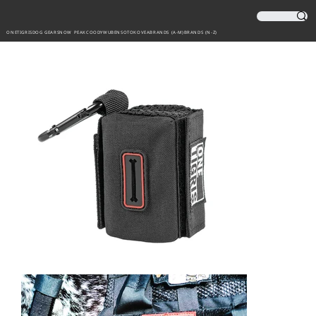
ONETIGRIS
DOG GEAR
SNOW PEAK
COODY
WUBEN
SOTO
KOVEA
BRANDS (A-M)
BRANDS (N-Z)