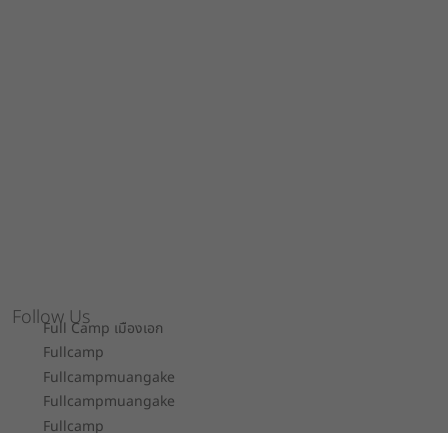
Follow Us
Full Camp เมืองเอก
Fullcamp
Fullcampmuangake
Fullcampmuangake
Fullcamp