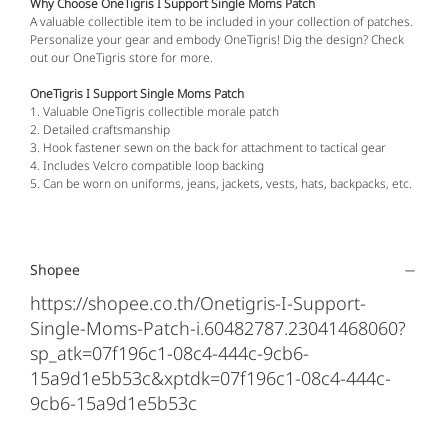
Why Choose OneTigris I Support Single Moms Patch
A valuable collectible item to be included in your collection of patches.
Personalize your gear and embody OneTigris! Dig the design? Check
out our OneTigris store for more.
OneTigris I Support Single Moms Patch
1. Valuable OneTigris collectible morale patch
2. Detailed craftsmanship
3. Hook fastener sewn on the back for attachment to tactical gear
4. Includes Velcro compatible loop backing
5. Can be worn on uniforms, jeans, jackets, vests, hats, backpacks, etc.
Shopee
https://shopee.co.th/Onetigris-I-Support-
Single-Moms-Patch-i.60482787.23041468060?
sp_atk=07f196c1-08c4-444c-9cb6-
15a9d1e5b53c&xptdk=07f196c1-08c4-444c-
9cb6-15a9d1e5b53c