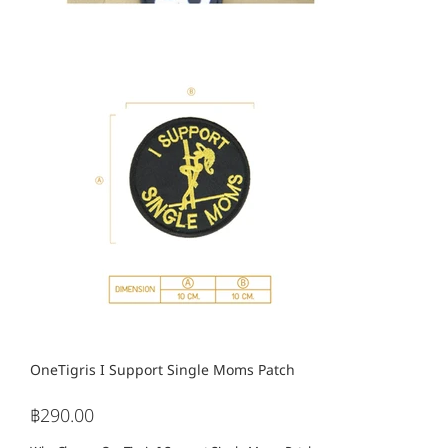
OneTigris I Support Single Moms Patch
฿290.00
ราคา