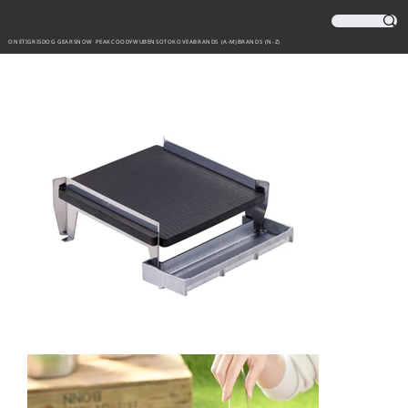
ONETIGRIS
DOG GEAR
SNOW PEAK
COODY
WUBEN
SOTO
KOVEA
BRANDS (A-M)
BRANDS (N-Z)