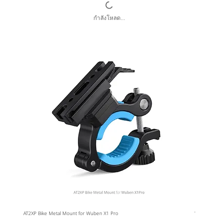
กำลังโหลด...
AT2XP Bike Metal Mount for Wuben X1 Pro
Wuben Car