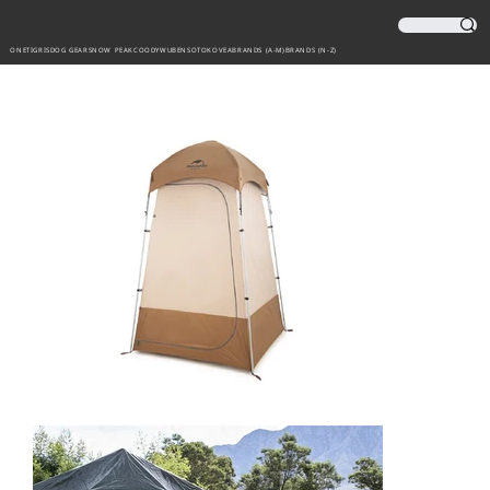
ONETIGRIS
DOG GEAR
SNOW PEAK
COODY
WUBEN
SOTO
KOVEA
BRANDS (A-M)
BRANDS (N-Z)