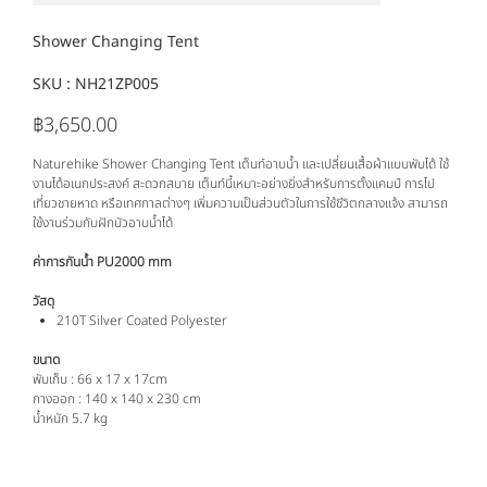
Shower Changing Tent
SKU :
SKU
NH21ZP005
NH21ZP005
฿3,650.00
ราคา
Naturehike Shower Changing Tent เต็นท์อาบน้ำ และเปลี่ยนเสื้อผ้าแบบพับได้ ใช้
งานได้อเนกประสงค์ สะดวกสบาย เต็นท์นี้เหมาะอย่างยิ่งสำหรับการตั้งแคมป์ การไป
เที่ยวชายหาด หรือเทศกาลต่างๆ เพิ่มความเป็นส่วนตัวในการใช้ชีวิตกลางแจ้ง สามารถ
ใช้งานร่วมกับฝักบัวอาบน้ำได้
ค่าการกันน้ำ PU2000 mm
วัสดุ
210T Silver Coated Polyester
ขนาด
พับเก็บ : 66 x 17 x 17cm
กางออก : 140 x 140 x 230 cm
น้ำหนัก 5.7 kg