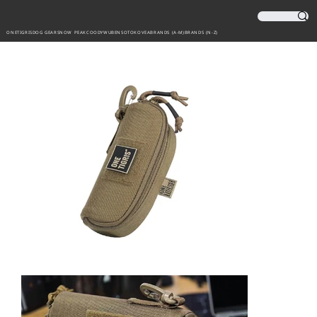
ONETIGRIS
DOG GEAR
SNOW PEAK
COODY
WUBEN
SOTO
KOVEA
BRANDS (A-M)
BRANDS (N-Z)