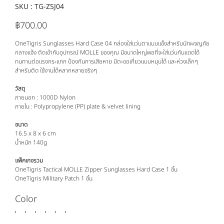
SKU :
SKU
TG-ZSJ04
TG-
ZSJ04
฿700.00
ราคา
OneTigris Sunglasses Hard Case 04 กล่องใส่แว่นตาแบบแข็งสำหรับนักผจญภัย
กลางแจ้ง ติดเข้ากับอุปกรณ์ MOLLE ของคุณ มีขนาดใหญ่พอที่จะใส่แว่นกันแดดได้
ทนทานต่อแรงกระแทก ป้องกันการเสียหาย มีตะขอเกี่ยวแบบหมุนได้ และห่วงเล็กๆ
สำหรับติด ใช้งานได้หลากหลายจริงๆ
วัสดุ
ภายนอก : 1000D Nylon
ภายใน : Polypropylene (PP) plate & velvet lining
ขนาด
16.5 x 8 x 6 cm
น้ำหนัก 140g
แพ็คเกจรวม
OneTigris Tactical MOLLE Zipper Sunglasses Hard Case 1 ชิ้น
OneTigris Military Patch 1 ชิ้น
Color