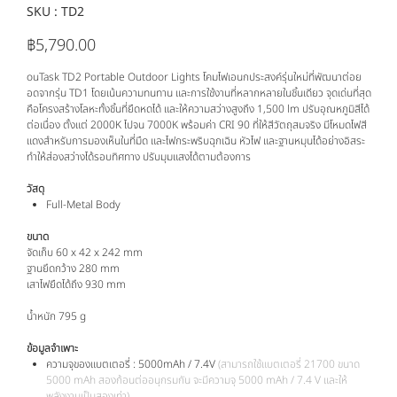
SKU :
SKU
TD2
TD2
฿5,790.00
ราคา
ouTask TD2 Portable Outdoor Lights โคมไฟเอนกประสงค์รุ่นใหม่ที่พัฒนาต่อย
อดจากรุ่น TD1 โดยเน้นความทนทาน และการใช้งานที่หลากหลายในชิ้นเดียว จุดเด่นที่สุด
คือโครงสร้างโลหะทั้งชิ้นที่ยืดหดได้ และให้ความสว่างสูงถึง 1,500 lm ปรับอุณหภูมิสีได้
ต่อเนื่อง ตั้งแต่ 2000K ไปจน 7000K พร้อมค่า CRI 90 ที่ให้สีวัตถุสมจริง มีโหมดไฟสี
แดงสำหรับการมองเห็นในที่มืด และไฟกระพริบฉุกเฉิน หัวไฟ และฐานหมุนได้อย่างอิสระ
ทำให้ส่องสว่างได้รอบทิศทาง ปรับมุมแสงได้ตามต้องการ
วัสดุ
Full-Metal Body
ขนาด
จัดเก็บ 60 x 42 x 242 mm
ฐานยึดกว้าง 280 mm
เสาไฟยืดได้ถึง 930 mm
น้ำหนัก 795 g
ข้อมูลจำเพาะ
ความจุของแบตเตอรี่ : 5000mAh / 7.4V
(สามารถใช้แบตเตอรี่ 21700 ขนาด
5000 mAh สองก้อนต่ออนุกรมกัน จะมีความจุ 5000 mAh / 7.4 V และให้
พลังงานเป็นสองเท่า)