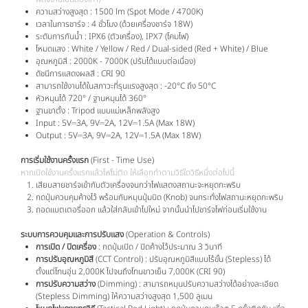
ความสว่างสูงสุด :
1500 lm (Spot Mode / 4700K)
เวลาในการชาร์จ : 4 ชั่วโมง (ด้วยเครื่องชาร์จ 18W)
ระดับการกันน้ำ : IPX6 (ตัวเครื่อง), IPX7 (โคมไฟ)
โหมดแสง : White / Yellow / Red / Dual-sided (Red + White) / Blue
อุณหภูมิสี : 2000K - 7000K (ปรับได้แบบต่อเนื่อง)
ดัชนีการแสดงผลสี : CRI
90
สามารถใช้งานได้ในสภาวะที่รุนแรงสูงสุด : -20°C ถึง 50°C
หัวหมุนได้ 720° / ฐานหมุนได้ 360°
ฐานขาตั้ง : Tripod แบบแม่เหล็กพลังสูง
Input : 5V⎓3A, 9V⎓2A, 12V⎓1.5A (Max 18W)
Output : 5V⎓3A, 9V⎓2A, 12V⎓1.5A (Max 18W)
การเริ่มใช้งานครั้งแรก
(First - Time Use)
หากเปิดใช้งานครั้งแรกแล้วไฟไม่ติด ให้เลือกทำตามวิธีใดวิธีหนึ่งต่อไปนี้
เสียบสายชาร์จเข้ากับตัวเครื่องจนกว่าไฟแสดงสถานะจะหยุดกะพริบ
กดปุ่มควบคุมค้างไว้ พร้อมกับหมุนปุ่มบิด (Knob) จนกระทั่งไฟสถานะหยุดกะพริบ
ถอดแบตเตอรี่ออก แล้วใส่กลับเข้าไปใหม่ จากนั้นนำไปชาร์จไฟก่อนเริ่มใช้งาน
ระบบการควบคุมและการปรับแสง
(Operation & Controls)
การเปิด / ปิดเครื่อง
: กดปุ่มเปิด / ปิดค้างไว้ประมาณ 3 วินาที
การปรับอุณหภูมิสี
(CCT Control) :
ปรับอุณหภูมิสีแบบไร้ขั้น (Stepless) ได้
ตั้งแต่โทนอุ่น 2,000K ไปจนถึงโทนขาวเย็น 7,000K (CRI 90)
การปรับความสว่าง
(Dimming) : สามารถหมุนปรับความสว่างได้อย่างละเอียด
(Stepless Dimming) ให้ความสว่างสูงสุด 1,500 ลูเมน