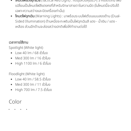
โหมดไฟแดงยุทธวิธี
(Tactical Red Light) : กดปุ่มควบคุมเร็วๆ 5 ครั้งติดกัน เพื่อ
เปลี่ยนเป็นโหมดไฟสีแดงคงที่สำหรับรักษาสายตาในความมืด (ในโหมดนี้จะปรับได้
เฉพาะความสว่างและปิดเครื่องเท่านั้น)
โหมดไฟฉุกเฉิน
(Warning Lights) : มาพร้อมระบบไฟเตือนแบบสองด้าน (Dual-
Sided Illumination) ด้านหนึ่งจะกะพริบเป็นไฟฉุกเฉินสี แดง - น้ำเงิน / แดง -
เหลือง ส่วนอีกด้านจะส่องสว่างปกติเพื่อให้ทำงานต่อได้
เวลาการใช้งาน
Spotlight (White light)
Low 40 lm / 68 ชั่วโมง
Med 300 lm / 16 ชั่วโมง
High 1100 lm / 6 ชั่วโมง
Floodlight (White light)
Low 40 lm / 58.5 ชั่วโมง
Med 300 lm / 11 ชั่วโมง
High 700 lm / 7.5 ชั่วโมง
Color