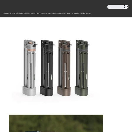
ONETIGRIS
DOG GEAR
SNOW PEAK
COODY
WUBEN
SOTO
KOVEA
BRANDS (A-M)
BRANDS (N-Z)