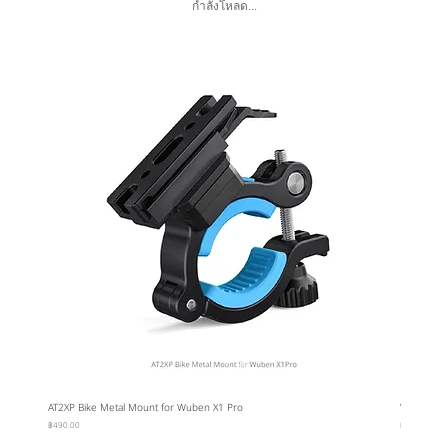
กำลังโหลด...
AT2XP Bike Metal Mount for Wuben X1 Pro
Wuben Car
ราคา
ราคา
฿490.00
฿95.00