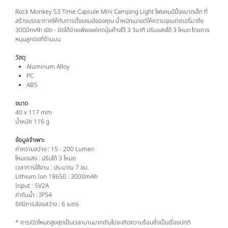
Rock Monkey S3 Time Capsule Mini Camping Light ไฟแคมป์ปิ้งขนาดเล็ก ที่
สร้างบรรยากาศให้กับการตั้งแคมป์ของคุณ น้ำหนักเบาแต่ให้ความจุแบตเตอรี่มาถึง
3000mAh เปิด - ปิดได้ง่ายเพียงแค่กดปุ่มค้างไว้ 3 วินาที ปรับแสงได้ 3 โหมด โดยการ
หมุนลูกบิดที่ด้านบน
วัสดุ
Aluminum Alloy
PC
ABS
ขนาด
40 x 117 mm
น้ำหนัก 116 g
ข้อมูลจำเพาะ
ค่าความสว่าง : 15 - 200 Lumen
โหมดแสง : ปรับได้ 3 โหมด
เวลาการใช้งาน : ประมาณ 7 ชม.
Lithium Ion 18650 : 3000mAh
Input : 5V2A
ค่ากันน้ำ : IP54
รัศมีการส่องสว่าง : 6 เมตร
* การเปิดโหมดสูงสุดเป็นเวลานานมากเกินไปจะเกิดความร้อนซึ่งเป็นเรื่องปกติ