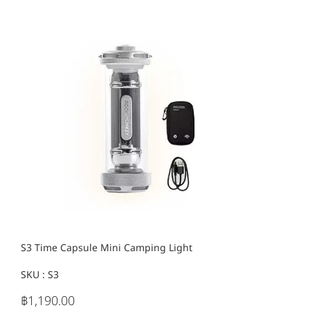
S3 Time Capsule Mini Camping Light
SKU :
SKU
S3
S3
฿1,190.00
ราคา