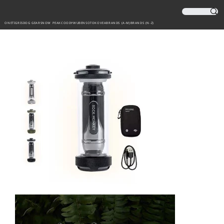
ONETIGRIS
DOG GEAR
SNOW PEAK
COODY
WUBEN
SOTO
KOVEA
BRANDS (A-M)
BRANDS (N-Z)