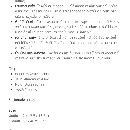
(ซักมือ)
ปรับความสูงได้
: โครงโต๊ะที่มีการออกแบบที่ได้รับสิทธิบัตรที่สร้างสรรค์ไม่ซ้ำใคร
พร้อมความเสถียรที่ยอดเยี่ยม ขาโต๊ะสามารถถอดออกได้ ดังนั้นคุณจึงสามารถ
ปรับความสูงได้ตามการใช้งาน
พื้นที่จัดเก็บเพิ่มเติม
: มาพร้อมตะกร้าตาข่ายแข็งแรงสูง แบบถอดออกได้เพื่อการ
จัดเก็บ ความจุพิเศษขนาดใหญ่ (6 ลิตร) รับน้ำหนักได้ 10 กิโลกรัม เพื่อใส่สิ่งของ
ขนาดเล็ก เช่น อุปกรณ์ทำอาหาร ขวดน้ำ ไฟฉาย หรือของชำ
ความทนทานสูง
: มีความแข็งแรง น้ำหนักเบา รองรับน้ำหนักได้ดีเยี่ยม และรับน้ำ
หนักได้ถึง 30 กิโลกรัม พื้นผิวป้องกันรอยขีดข่วน และทนความร้อน สามารถวาง
อาหารร้อนได้
น้ำหนักเบาและกะทัดรัด
: มาพร้อมกระเป๋าเก็บของแบบมีซิป ให้ความสะดวกสบายใน
การพกพา เหมาะสำหรับการตั้งแคมป์ เดินป่า ตกปลา เทศกาล ปิกนิก ฯลฯ
วัสดุ
600D Polyester Fabric
7075 Aluminum Alloy
Nylon Accessories
YKK® Zippers
รับน้ำหนักได้
30 kg
ขนาด
พับเก็บ : 42 x 13.5 x 13.5 cm
กางออก : 60 x 40 x 37 cm