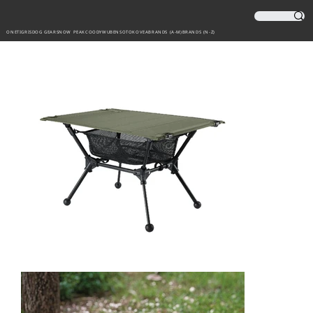
ONETIGRIS
DOG GEAR
SNOW PEAK
COODY
WUBEN
SOTO
KOVEA
BRANDS (A-M)
BRANDS (N-Z)