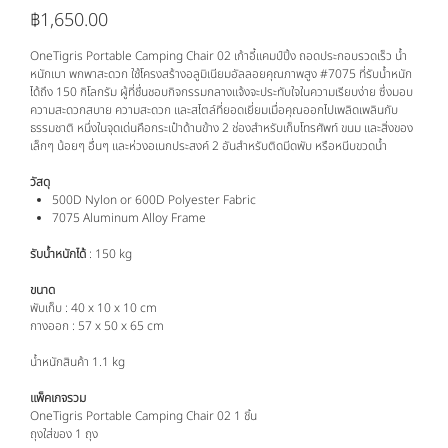
฿1,650.00
ราคา
OneTigris Portable Camping Chair 02 เก้าอี้แคมป์ปิ้ง ถอดประกอบรวดเร็ว น้ำ
หนักเบา พกพาสะดวก ใช้โครงสร้างอลูมิเนียมอัลลอยคุณภาพสูง #7075 ที่รับน้ำหนัก
ได้ถึง 150 กิโลกรัม ผู้ที่ชื่นชอบกิจกรรมกลางแจ้งจะประทับใจในความเรียบง่าย ซึ่งมอบ
ความสะดวกสบาย ความสะดวก และสไตล์ที่ยอดเยี่ยมเมื่อคุณออกไปเพลิดเพลินกับ
ธรรมชาติ หนึ่งในจุดเด่นคือกระเป๋าด้านข้าง 2 ช่องสำหรับเก็บโทรศัพท์ ขนม และสิ่งของ
เล็กๆ น้อยๆ อื่นๆ และห่วงอเนกประสงค์ 2 อันสำหรับติดมีดพับ หรือหนีบขวดน้ำ
วัสดุ
500D Nylon or 600D Polyester Fabric
7075 Aluminum Alloy Frame
รับน้ำหนักได้
: 150 kg
ขนาด
พับเก็บ : 40 x 10 x 10 cm
กางออก : 57 x 50 x 65 cm
น้ำหนักสินค้า 1.1 kg
แพ็คเกจรวม
OneTigris Portable Camping Chair 02 1 ชิ้น
ถุงใส่ของ 1 ถุง