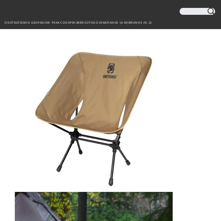
ONETIGRIS
DOG GEAR
SNOW PEAK
COODY
WUBEN
SOTO
KOVEA
BRANDS (A-M)
BRANDS (N-Z)