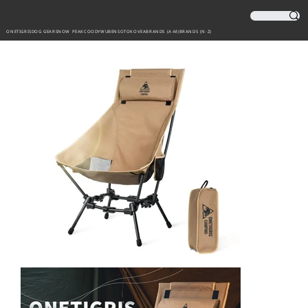
ONETIGRIS
DOG GEAR
SNOW PEAK
COODY
WUBEN
SOTO
KOVEA
BRANDS (A-M)
BRANDS (N-Z)