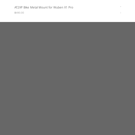
AT2XP Bike Metal Mount for Wuben X1 Pro
Wuben Car
ราคา
ราคา
฿490.00
฿95.00