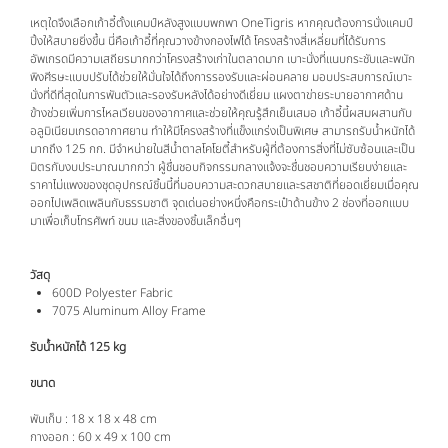
เหตุใดจึงเลือกเก้าอี้ตั้งแคมป์หลังสูงแบบพกพา OneTigris หากคุณต้องการนั่งแคมป์
ปิ้งให้สบายยิ่งขึ้น นี่คือเก้าอี้ที่คุณวางข้างกองไฟได้ โครงสร้างสี่เหลี่ยมที่ได้รับการ
อัพเกรดมีความเสถียรมากกว่าโครงสร้างเก่าในตลาดมาก เบาะนั่งที่แนบกระชับและพนัก
พิงศีรษะแบบปรับได้ช่วยให้มั่นใจได้ถึงการรองรับและผ่อนคลาย มอบประสบการณ์เบาะ
นั่งที่ดีที่สุดในการพันตัวและรองรับหลังได้อย่างดีเยี่ยม แผงตาข่ายระบายอากาศด้าน
ข้างช่วยเพิ่มการไหลเวียนของอากาศและช่วยให้คุณรู้สึกเย็นเสมอ เก้าอี้นี้ผสมผสานกับ
อลูมิเนียมเกรดอากาศยาน ทำให้มีโครงสร้างที่แข็งแกร่งเป็นพิเศษ สามารถรับน้ำหนักได้
มากถึง 125 กก. มีจำหน่ายในสีน้ำตาลโคโยตี้สำหรับผู้ที่ต้องการสิ่งที่ไม่ซับซ้อนและเป็น
มิตรกับงบประมาณมากกว่า ผู้ชื่นชอบกิจกรรมกลางแจ้งจะชื่นชอบความเรียบง่ายและ
ราคาไม่แพงของชุดอุปกรณ์ชิ้นนี้ที่มอบความสะดวกสบายและรสชาติที่ยอดเยี่ยมเมื่อคุณ
ออกไปเพลิดเพลินกับธรรมชาติ จุดเด่นอย่างหนึ่งคือกระเป๋าด้านข้าง 2 ช่องที่ออกแบบ
มาเพื่อเก็บโทรศัพท์ ขนม และสิ่งของชิ้นเล็กอื่นๆ
วัสดุ
600D Polyester Fabric
7075 Aluminum Alloy Frame
รับน้ำหนักได้ 125 kg
ขนาด
พับเก็บ : 18 x 18 x 48 cm
กางออก : 60 x 49 x 100 cm