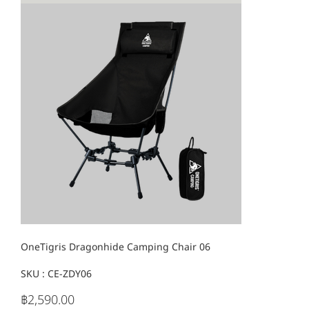
OneTigris Dragonhide Camping Chair 06
SKU :
SKU
CE-ZDY06
CE-
ZDY06
฿2,590.00
ราคา