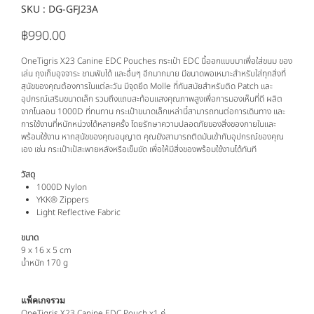
SKU :
SKU
DG-GFJ23A
DG-
GFJ23A
฿990.00
ราคา
OneTigris X23 Canine EDC Pouches กระเป๋า EDC นี้ออกแบบมาเพื่อใส่ขนม ของ
เล่น ถุงเก็บอุจจาระ ชามพับได้ และอื่นๆ อีกมากมาย มีขนาดพอเหมาะสำหรับใส่ทุกสิ่งที่
สุนัขของคุณต้องการในแต่ละวัน มีจุดยึด Molle ที่ทันสมัยสำหรับติด Patch และ
อุปกรณ์เสริมขนาดเล็ก รวมถึงแถบสะท้อนแสงคุณภาพสูงเพื่อการมองเห็นที่ดี ผลิต
จากไนลอน 1000D ที่ทนทาน กระเป๋าขนาดเล็กเหล่านี้สามารถทนต่อการเดินทาง และ
การใช้งานที่หนักหน่วงได้หลายครั้ง โดยรักษาความปลอดภัยของสิ่งของภายในและ
พร้อมใช้งาน หากสุนัขของคุณอนุญาต คุณยังสามารถติดมันเข้ากับอุปกรณ์ของคุณ
เอง เช่น กระเป๋าเป้สะพายหลังหรือเข็มขัด เพื่อให้มีสิ่งของพร้อมใช้งานได้ทันที
วัสดุ
1000D Nylon
YKK® Zippers
Light Reflective Fabric
ขนาด
9 x 16 x 5 cm
น้ำหนัก 170 g
แพ็คเกจรวม
OneTigris X23 Canine EDC Pouch x1 คู่