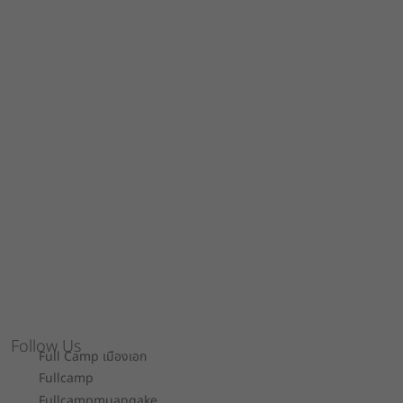
Follow Us
Full Camp เมืองเอก
Fullcamp
Fullcampmuangake