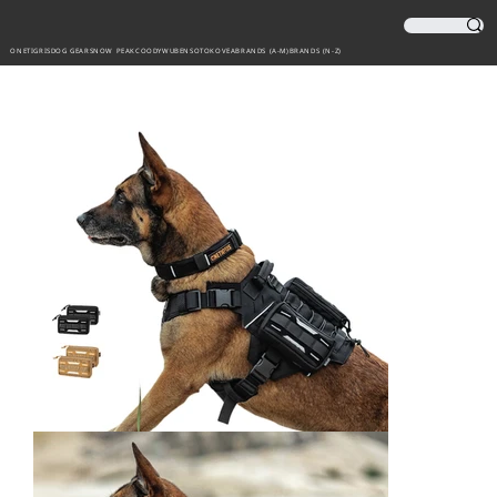
ONETIGRIS
DOG GEAR
SNOW PEAK
COODY
WUBEN
SOTO
KOVEA
BRANDS (A-M)
BRANDS (N-Z)